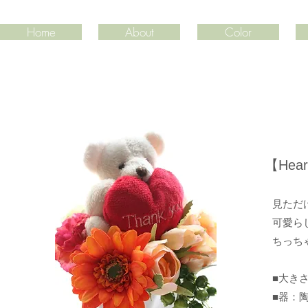
Home
About
Color
​【Hea
見ただ
​可愛
ちっち
■大きさ：
■器：