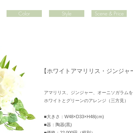
Color
Style
Scene & Price
​【ホワイトアマリリス・ジンジャ
​アマリリス、ジンジャー、オーニソガラム
ホワイトとグリーンのアレンジ（三方見）
■大きさ：W48×D33×H48(cm)
■器：陶器(黒)
​■価格：22,000円（税別）