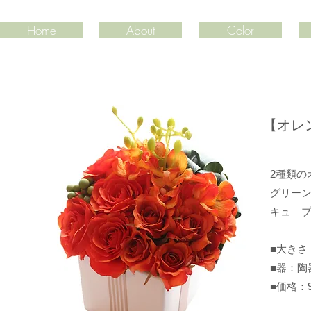
Home
About
Color
​【オ
2種類
グリー
キュ―
■大きさ：
■器：
​■価格：