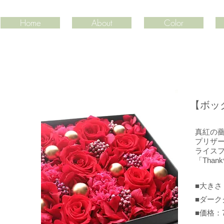
Home
About
Color
​【ボ
真紅の
プリザ
ライス
​「Tha
■大きさ：
■ダー
​■価格：