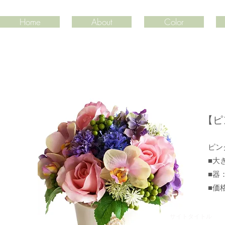
Home
About
Color
​【
ピン
■大き
■器
​■価
サイトタイトル